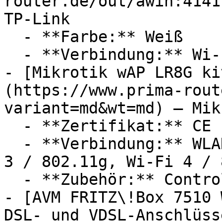
router.de/out/awin:4141
TP-Link

  - **Farbe:** Weiß

  - **Verbindung:** Wi-Fi 7 / 802.11be, WLAN

- [Mikrotik wAP LR8G ki
(https://www.prima-rout
variant=md&wt=md) — Mik
  - **Zertifikat:** CE Label, RoHS Zertifikat

  - **Verbindung:** WLAN, Wi-Fi 1 / 802.11b, Wi-Fi 
3 / 802.11g, Wi-Fi 4 / 
  - **Zubehör:** Controller

- [AVM FRITZ\!Box 7510 
DSL- und VDSL-Anschlüss