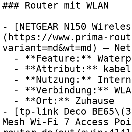
### Router mit WLAN

- [NETGEAR N150 Wireles
(https://www.prima-rout
variant=md&wt=md) — Netg
  - **Feature:** Waterproof-System

  - **Attribut:** kabellos

  - **Nutzung:** Internet, Streaming

  - **Verbindung:** WLAN

  - **Ort:** Zuhause

- [tp-link Deco BE65\(3
Mesh Wi-Fi 7 Access Poi