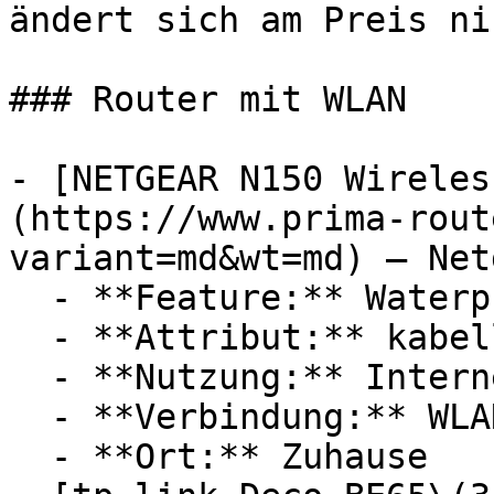
ändert sich am Preis ni
### Router mit WLAN

- [NETGEAR N150 Wireles
(https://www.prima-rout
variant=md&wt=md) — Netg
  - **Feature:** Waterproof-System

  - **Attribut:** kabellos

  - **Nutzung:** Internet, Streaming

  - **Verbindung:** WLAN

  - **Ort:** Zuhause
