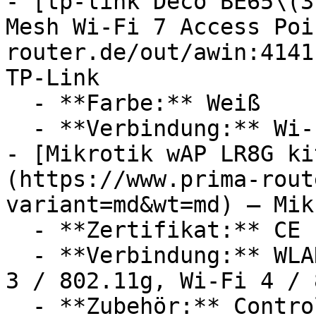
- [tp-link Deco BE65\(3
Mesh Wi-Fi 7 Access Poi
router.de/out/awin:4141
TP-Link

  - **Farbe:** Weiß

  - **Verbindung:** Wi-Fi 7 / 802.11be, WLAN

- [Mikrotik wAP LR8G ki
(https://www.prima-rout
variant=md&wt=md) — Mik
  - **Zertifikat:** CE Label, RoHS Zertifikat

  - **Verbindung:** WLAN, Wi-Fi 1 / 802.11b, Wi-Fi 
3 / 802.11g, Wi-Fi 4 / 
  - **Zubehör:** Controller
