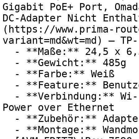
Gigabit PoE+ Port, Omad
DC-Adapter Nicht Enthal
(https://www.prima-rout
variant=md&wt=md) — TP-L
  - **Maße:** 24,5 x 6,5 x 22,8 cm

  - **Gewicht:** 485g

  - **Farbe:** Weiß

  - **Feature:** Benutzeroberfläche

  - **Verbindung:** Wi-Fi 6 / 802.11ax, WLAN, 
Power over Ethernet

  - **Zubehör:** Adapter

  - **Montage:** Wandmontage
