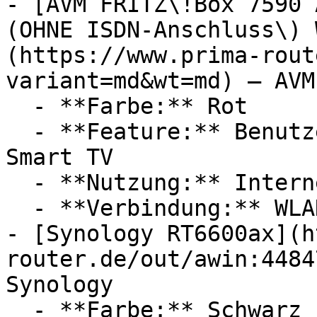
- [AVM FRITZ\!Box 7590 
(OHNE ISDN-Anschluss\) 
(https://www.prima-rout
variant=md&wt=md) — AVM

  - **Farbe:** Rot

  - **Feature:** Benutzeroberfläche, Dualband, 
Smart TV

  - **Nutzung:** Internet, Filmen

  - **Verbindung:** WLAN, Wi-Fi 6 / 802.11ax, DECT

- [Synology RT6600ax](h
router.de/out/awin:4484
Synology

  - **Farbe:** Schwarz
