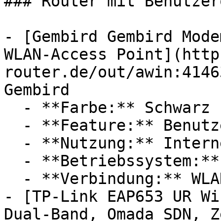
### Router mit Benutzer
- [Gembird Gembird Mode
WLAN-Access Point](http
router.de/out/awin:4146
Gembird

  - **Farbe:** Schwarz

  - **Feature:** Benutzeroberfläche

  - **Nutzung:** Internet, Streaming

  - **Betriebssystem:** Windows, Linux

  - **Verbindung:** WLAN

- [TP-Link EAP653 UR Wi
Dual-Band, Omada SDN, Z