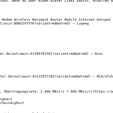
inks. Wenn du über einen dieser Links kaufst, erhalten w
 Modem Wireless Netzwerk Router Mobile Internet Hotspot 
t/asin:B0B5ZVTX7K?variant=md&wt=md) — Luqeeg

er.de/out/awin:41309782501?variant=md&wt=md) — Asus

ter.de/out/awin:45122977182?variant=md&wt=md) — MikroTik

r, Übertragungsrate: 2.400 MBit/s + 600 MBit/s](https://w