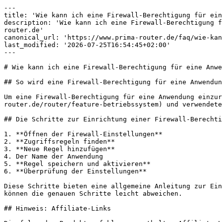
---

title: 'Wie kann ich eine Firewall-Berechtigung für ein
description: 'Wie kann ich eine Firewall-Berechtigung f
router.de'

canonical_url: 'https://www.prima-router.de/faq/wie-kan
last_modified: '2026-07-25T16:54:45+02:00'

---

# Wie kann ich eine Firewall-Berechtigung für eine Anwe
## So wird eine Firewall-Berechtigung für eine Anwendun
Um eine Firewall-Berechtigung für eine Anwendung einzur
router.de/router/feature-betriebssystem) und verwendete
## Die Schritte zur Einrichtung einer Firewall-Berechti
1. **Öffnen der Firewall-Einstellungen**

2. **Zugriffsregeln finden**

3. **Neue Regel hinzufügen**

4. Der Name der Anwendung

5. **Regel speichern und aktivieren**

6. **Überprüfung der Einstellungen**

Diese Schritte bieten eine allgemeine Anleitung zur Ein
können die genauen Schritte leicht abweichen.

## Hinweis: Affiliate-Links
