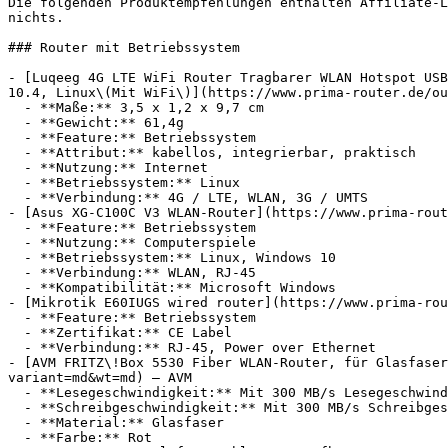
Die folgenden Produktempfehlungen enthalten Affiliate-L
nichts.

### Router mit Betriebssystem

- [Luqeeg 4G LTE WiFi Router Tragbarer WLAN Hotspot USB
10.4, Linux\(Mit WiFi\)](https://www.prima-router.de/ou
  - **Maße:** 3,5 x 1,2 x 9,7 cm

  - **Gewicht:** 61,4g

  - **Feature:** Betriebssystem

  - **Attribut:** kabellos, integrierbar, praktisch

  - **Nutzung:** Internet

  - **Betriebssystem:** Linux

  - **Verbindung:** 4G / LTE, WLAN, 3G / UMTS

- [Asus XG-C100C V3 WLAN-Router](https://www.prima-rout
  - **Feature:** Betriebssystem

  - **Nutzung:** Computerspiele

  - **Betriebssystem:** Linux, Windows 10

  - **Verbindung:** WLAN, RJ-45

  - **Kompatibilität:** Microsoft Windows

- [Mikrotik E60IUGS wired router](https://www.prima-rou
  - **Feature:** Betriebssystem

  - **Zertifikat:** CE Label

  - **Verbindung:** RJ-45, Power over Ethernet

- [AVM FRITZ\!Box 5530 Fiber WLAN-Router, für Glasfase
variant=md&wt=md) — AVM

  - **Lesegeschwindigkeit:** Mit 300 MB/s Lesegeschwindigkeit

  - **Schreibgeschwindigkeit:** Mit 300 MB/s Schreibgeschwindigkeit

  - **Material:** Glasfaser

  - **Farbe:** Rot
