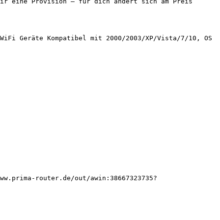
ir eine Provision — für dich ändert sich am Preis 
WiFi Geräte Kompatibel mit 2000/2003/XP/Vista/7/10, OS 
ww.prima-router.de/out/awin:38667323735?