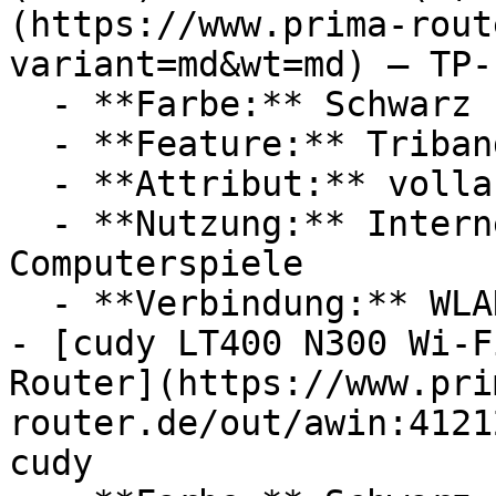
(https://www.prima-rout
variant=md&wt=md) — TP-L
  - **Farbe:** Schwarz

  - **Feature:** Triband, Dualband

  - **Attribut:** vollautomatisch

  - **Nutzung:** Internet, Streaming, 
Computerspiele

  - **Verbindung:** WLAN

- [cudy LT400 N300 Wi-F
Router](https://www.pri
router.de/out/awin:4121
cudy
