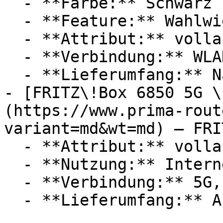
  - **Farbe:** Schwarz

  - **Feature:** Wahlwiederholung, Bandsperre

  - **Attribut:** vollautomatisch

  - **Verbindung:** WLAN, 4G / LTE, RJ-45

  - **Lieferumfang:** Nano-SIM

- [FRITZ\!Box 6850 5G \
(https://www.prima-rout
variant=md&wt=md) — FRIT
  - **Attribut:** vollautomatisch

  - **Nutzung:** Internet

  - **Verbindung:** 5G, WLAN, 4G / LTE, 3G / UMTS
