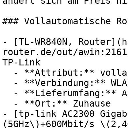
ändert sich am Preis ni
### Vollautomatische Rou
- [TL-WR840N, Router](h
router.de/out/awin:2161
TP-Link

  - **Attribut:** vollautomatisch

  - **Verbindung:** WLAN

  - **Lieferumfang:** Abdeckung

  - **Ort:** Zuhause

- [tp-link AC2300 Gigab
(5GHz\)+600Mbit/s \(2,4