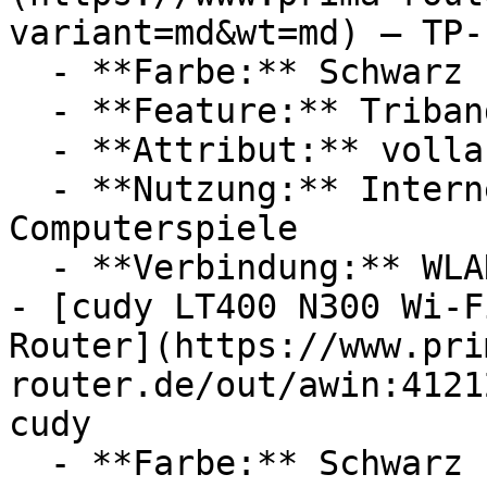
variant=md&wt=md) — TP-L
  - **Farbe:** Schwarz

  - **Feature:** Triband, Dualband

  - **Attribut:** vollautomatisch

  - **Nutzung:** Internet, Streaming, 
Computerspiele

  - **Verbindung:** WLAN

- [cudy LT400 N300 Wi-F
Router](https://www.pri
router.de/out/awin:4121
cudy

  - **Farbe:** Schwarz
