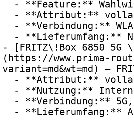
  - **Feature:** Wahlwiederholung, Bandsperre

  - **Attribut:** vollautomatisch

  - **Verbindung:** WLAN, 4G / LTE, RJ-45

  - **Lieferumfang:** Nano-SIM

- [FRITZ\!Box 6850 5G \
(https://www.prima-rout
variant=md&wt=md) — FRIT
  - **Attribut:** vollautomatisch

  - **Nutzung:** Internet

  - **Verbindung:** 5G, WLAN, 4G / LTE, 3G / UMTS
