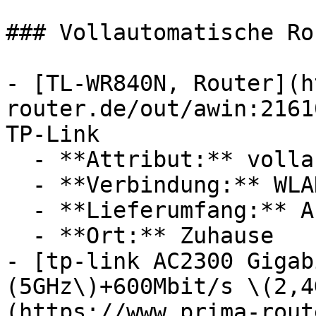
### Vollautomatische Rou
- [TL-WR840N, Router](h
router.de/out/awin:2161
TP-Link

  - **Attribut:** vollautomatisch

  - **Verbindung:** WLAN

  - **Lieferumfang:** Abdeckung

  - **Ort:** Zuhause

- [tp-link AC2300 Gigab
(5GHz\)+600Mbit/s \(2,4
(https://www.prima-rout