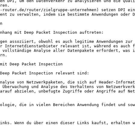
en DPI, um den Datenverkehr zu analysieren und die Quali
ren.

-router.de/router/zielgruppe-unternehmen) setzen DPI ein
ent zu verwalten, indem sie bestimmte Anwendungen oder D
n

nhang mit Deep Packet Inspection auftreten:

gen assoziiert, obwohl es auch legitime Anwendungen zur 
r Internetdienstanbieter relevant ist, während es auch f
 vollständige Analyse aller Datenpakete erfordert, was i
rn.

mit Deep Packet Inspection

Deep Packet Inspection relevant sind:

nalyse von Netzwerkpaketen, die sich auf Header-Informat
 Überwachung und Analyse des Verhaltens von Netzwerkverk
arauf abzielen, unbefugte Zugriffe oder Angriffe auf Net
ologie, die in vielen Bereichen Anwendung findet und sow
inks. Wenn du über einen dieser Links kaufst, erhalten w