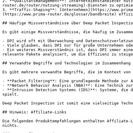
2. **Qualitätsmanagement**: Internetdienstanbieter nutz
router.de/router/nutzung-streaming)-Diensten zu optimie
3. **Traffic-Shaping**: [Unternehmen](https://www.prima
(https://www.prima-router.de/glossar/bandbreite) effizi
## Häufige Missverständnisse über Deep Packet Inspectio
Es gibt einige Missverständnisse, die häufig im Zusamme
- DPI wird oft mit Überwachung und Datenschutzverletzun
- Viele glauben, dass DPI nur für große Unternehmen ode
- Ein weiteres Missverständnis ist, dass DPI immer eine
relevante Pakete analysiert, um die Effizienz zu steige
## Verwandte Begriffe und Technologien im Zusammenhang 
Es gibt mehrere verwandte Begriffe, die im Kontext von 
- **Packet Filtering**: Eine grundlegende Methode zur A
- **Network Behavior Analysis (NBA)**: Eine Technik zur
- **Intrusion Detection Systems (IDS)**: Systeme, die d
spielt.

Deep Packet Inspection ist somit eine vielseitige Techn
## Hinweis: Affiliate-Links

Die folgenden Produktempfehlungen enthalten Affiliate-L
nichts.
