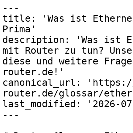
---

title: 'Was ist Etherne
Prima'

description: 'Was ist E
mit Router zu tun? Unse
diese und weitere Frage
router.de!'

canonical_url: 'https:/
router.de/glossar/ethern
last_modified: '2026-07
---
