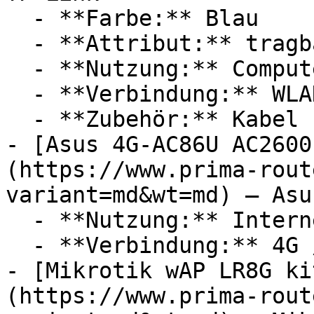
  - **Farbe:** Blau

  - **Attribut:** tragbar

  - **Nutzung:** Computerspiele

  - **Verbindung:** WLAN, RJ-45

  - **Zubehör:** Kabel

- [Asus 4G-AC86U AC2600
(https://www.prima-rout
variant=md&wt=md) — Asus
  - **Nutzung:** Internet

  - **Verbindung:** 4G / LTE, WLAN

- [Mikrotik wAP LR8G ki
(https://www.prima-rout