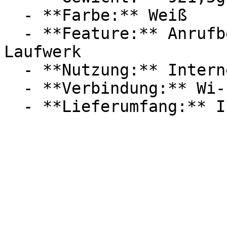
  - **Farbe:** Weiß

  - **Feature:** Anrufbeantworter, Dualband, 
Laufwerk

  - **Nutzung:** Internet, Filmen, Streaming

  - **Verbindung:** Wi-Fi 6 / 802.11ax, WLAN, DECT
