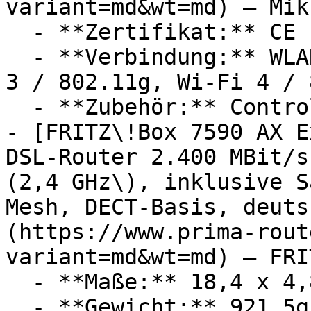
variant=md&wt=md) — Mik
  - **Zertifikat:** CE Label, RoHS Zertifikat

  - **Verbindung:** WLAN, Wi-Fi 1 / 802.11b, Wi-Fi 
3 / 802.11g, Wi-Fi 4 / 
  - **Zubehör:** Controller

- [FRITZ\!Box 7590 AX E
DSL-Router 2.400 MBit/s
(2,4 GHz\), inklusive S
Mesh, DECT-Basis, deuts
(https://www.prima-rout
variant=md&wt=md) — FRIT
  - **Maße:** 18,4 x 4,8 x 25 cm

  - **Gewicht:** 921,5g
