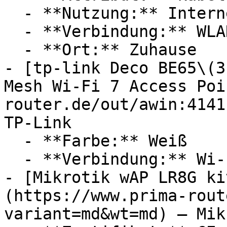
  - **Nutzung:** Internet, Streaming

  - **Verbindung:** WLAN

  - **Ort:** Zuhause

- [tp-link Deco BE65\(3
Mesh Wi-Fi 7 Access Poi
router.de/out/awin:4141
TP-Link

  - **Farbe:** Weiß

  - **Verbindung:** Wi-Fi 7 / 802.11be, WLAN

- [Mikrotik wAP LR8G ki
(https://www.prima-rout
variant=md&wt=md) — Mik