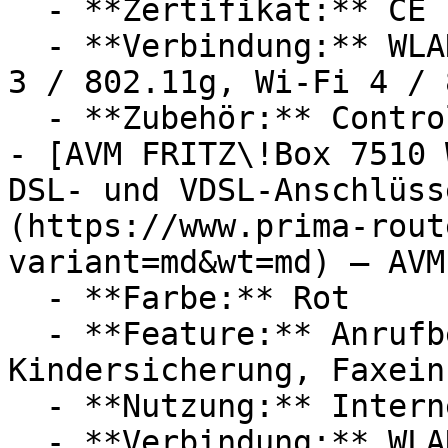
  - **Zertifikat:** CE Label, RoHS Zertifikat

  - **Verbindung:** WLAN, Wi-Fi 1 / 802.11b, Wi-Fi 
3 / 802.11g, Wi-Fi 4 / 
  - **Zubehör:** Controller

- [AVM FRITZ\!Box 7510 
DSL- und VDSL-Anschlüss
(https://www.prima-rout
variant=md&wt=md) — AVM

  - **Farbe:** Rot

  - **Feature:** Anrufbeantworter, 
Kindersicherung, Faxein
  - **Nutzung:** Internet
