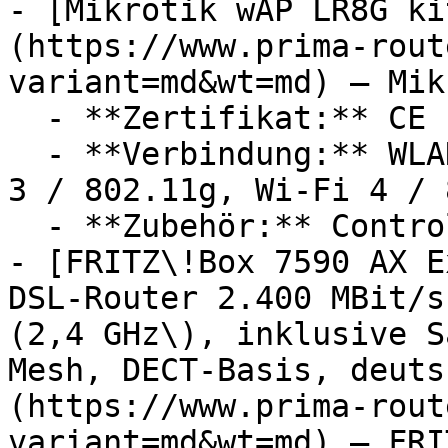
- [Mikrotik wAP LR8G ki
(https://www.prima-rout
variant=md&wt=md) — Mik
  - **Zertifikat:** CE Label, RoHS Zertifikat

  - **Verbindung:** WLAN, Wi-Fi 1 / 802.11b, Wi-Fi 
3 / 802.11g, Wi-Fi 4 / 
  - **Zubehör:** Controller

- [FRITZ\!Box 7590 AX E
DSL-Router 2.400 MBit/s
(2,4 GHz\), inklusive S
Mesh, DECT-Basis, deuts
(https://www.prima-rout
variant=md&wt=md) — FRIT