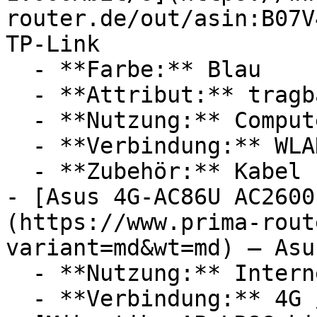
router.de/out/asin:B07V
TP-Link

  - **Farbe:** Blau

  - **Attribut:** tragbar

  - **Nutzung:** Computerspiele

  - **Verbindung:** WLAN, RJ-45

  - **Zubehör:** Kabel

- [Asus 4G-AC86U AC2600
(https://www.prima-rout
variant=md&wt=md) — Asus
  - **Nutzung:** Internet

  - **Verbindung:** 4G / LTE, WLAN
