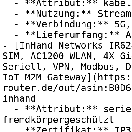
  - **Attribut:** kabellos

  - **Nutzung:** Streaming, Videoanrufe

  - **Verbindung:** 5G, WLAN, Wi-Fi 6 / 802.11ax

  - **Lieferumfang:** Abdeckung, Nano-SIM

- [InHand Networks IR62
SIM, AC1200 WLAN, 4X Gi
Seriell, VPN, Modbus, D
IoT M2M Gateway](https:
router.de/out/asin:B0D6
inhand

  - **Attribut:** seriell, flexibel, 
fremdkörpergeschützt

  - **Zertifikat:** IP30 Schutzklasse
