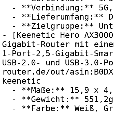
  - **Verbindung:** 5G, WLAN, Modbus, 4G / LTE

  - **Lieferumfang:** Dual-SIM

  - **Zielgruppe:** Unternehmen

- [Keenetic Hero AX3000
Gigabit-Router mit eine
1-Port-2,5-Gigabit-Smar
USB-2.0- und USB-3.0-Po
router.de/out/asin:B0DX
keenetic

  - **Maße:** 15,9 x 4,5 x 21,7 cm

  - **Gewicht:** 551,2g

  - **Farbe:** Weiß, Grau
