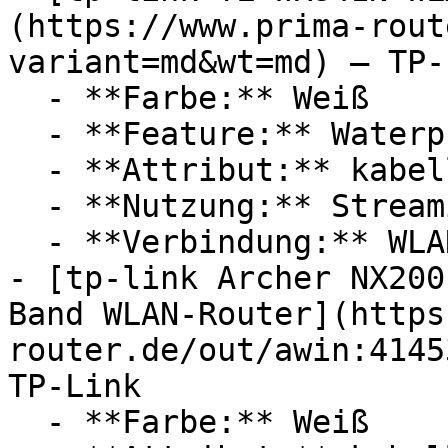
(https://www.prima-rout
variant=md&wt=md) — TP-L
  - **Farbe:** Weiß

  - **Feature:** Waterproof-System

  - **Attribut:** kabellos

  - **Nutzung:** Streaming, Computerspiele

  - **Verbindung:** WLAN

- [tp-link Archer NX200
Band WLAN-Router](https
router.de/out/awin:4145
TP-Link

  - **Farbe:** Weiß
