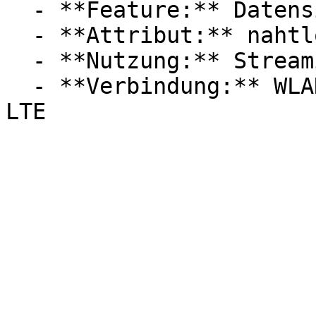
  - **Feature:** Datensicherung, Laufwerk

  - **Attribut:** nahtlos, integrierbar

  - **Nutzung:** Streaming

  - **Verbindung:** WLAN, Wi-Fi 6 / 802.11ax, 4G / 