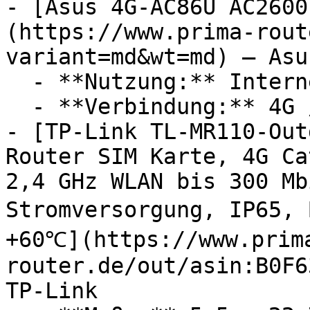
- [Asus 4G-AC86U AC2600
(https://www.prima-rout
variant=md&wt=md) — Asus
  - **Nutzung:** Internet

  - **Verbindung:** 4G / LTE, WLAN

- [TP-Link TL-MR110-Out
Router SIM Karte, 4G Ca
2,4 GHz WLAN bis 300 Mb
Stromversorgung, IP65, 
+60℃](https://www.prim
router.de/out/asin:B0F6
TP-Link
