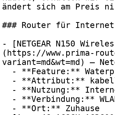
ändert sich am Preis ni
### Router für Internet

- [NETGEAR N150 Wireles
(https://www.prima-rout
variant=md&wt=md) — Netg
  - **Feature:** Waterproof-System

  - **Attribut:** kabellos

  - **Nutzung:** Internet, Streaming

  - **Verbindung:** WLAN

  - **Ort:** Zuhause
