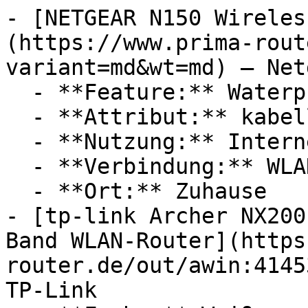
- [NETGEAR N150 Wireles
(https://www.prima-rout
variant=md&wt=md) — Netg
  - **Feature:** Waterproof-System

  - **Attribut:** kabellos

  - **Nutzung:** Internet, Streaming

  - **Verbindung:** WLAN

  - **Ort:** Zuhause

- [tp-link Archer NX200
Band WLAN-Router](https
router.de/out/awin:4145
TP-Link
