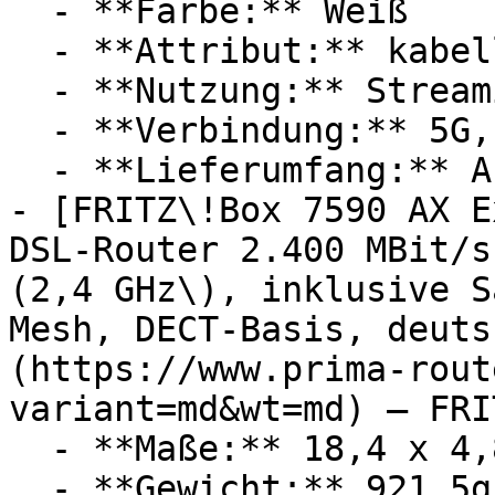
  - **Farbe:** Weiß

  - **Attribut:** kabellos

  - **Nutzung:** Streaming, Videoanrufe

  - **Verbindung:** 5G, WLAN, Wi-Fi 6 / 802.11ax

  - **Lieferumfang:** Abdeckung, Nano-SIM

- [FRITZ\!Box 7590 AX E
DSL-Router 2.400 MBit/s
(2,4 GHz\), inklusive S
Mesh, DECT-Basis, deuts
(https://www.prima-rout
variant=md&wt=md) — FRIT
  - **Maße:** 18,4 x 4,8 x 25 cm

  - **Gewicht:** 921,5g
