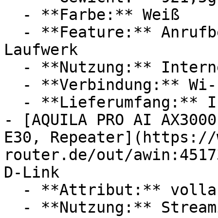
  - **Farbe:** Weiß

  - **Feature:** Anrufbeantworter, Dualband, 
Laufwerk

  - **Nutzung:** Internet, Filmen, Streaming

  - **Verbindung:** Wi-Fi 6 / 802.11ax, WLAN, DECT

  - **Lieferumfang:** Installationsanleitung

- [AQUILA PRO AI AX3000
E30, Repeater](https://
router.de/out/awin:4517
D-Link

  - **Attribut:** vollautomatisch

  - **Nutzung:** Streaming, Computerspiele
