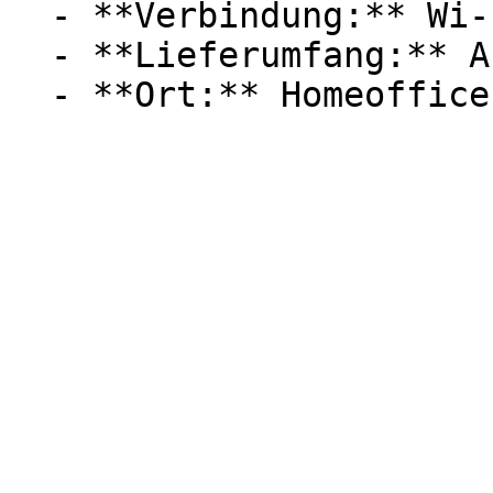
  - **Verbindung:** Wi-Fi 6 / 802.11ax, WLAN

  - **Lieferumfang:** Abdeckung
