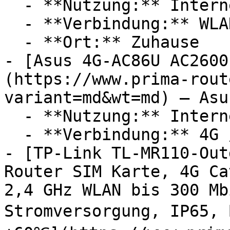
  - **Nutzung:** Internet, Streaming

  - **Verbindung:** WLAN

  - **Ort:** Zuhause

- [Asus 4G-AC86U AC2600
(https://www.prima-rout
variant=md&wt=md) — Asus
  - **Nutzung:** Internet

  - **Verbindung:** 4G / LTE, WLAN

- [TP-Link TL-MR110-Out
Router SIM Karte, 4G Ca
2,4 GHz WLAN bis 300 Mb
Stromversorgung, IP65, 