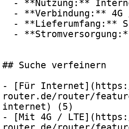
  - **Nutzung:** Internet

  - **Verbindung:** 4G / LTE, WLAN

  - **Lieferumfang:** SIM-Karte

  - **Stromversorgung:** Autoladegerät

## Suche verfeinern

- [Für Internet](https:
router.de/router/featur
internet) (5)

- [Mit 4G / LTE](https:
router.de/router/featur