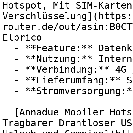
Hotspot, Mit SIM-Karten
Verschlüsselung](https:
router.de/out/asin:B0CT
Elprico

  - **Feature:** Datenkontrolle

  - **Nutzung:** Internet

  - **Verbindung:** 4G / LTE, WLAN

  - **Lieferumfang:** SIM-Karte

  - **Stromversorgung:** Autoladegerät

- [Annadue Mobiler Hots
Tragbarer Drahtloser US