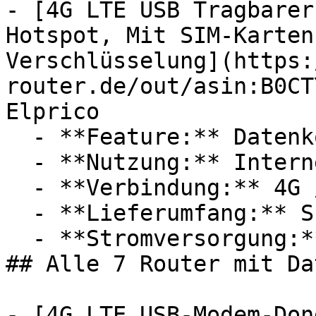
- [4G LTE USB Tragbarer
Hotspot, Mit SIM-Karten
Verschlüsselung](https:
router.de/out/asin:B0CT
Elprico

  - **Feature:** Datenkontrolle

  - **Nutzung:** Internet

  - **Verbindung:** 4G / LTE, WLAN

  - **Lieferumfang:** SIM-Karte

  - **Stromversorgung:** Autoladegerät

## Alle 7 Router mit Da
- [4G LTE USB-Modem-Don