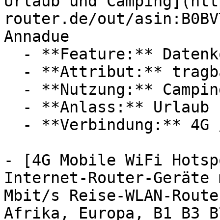
Urlaub und Camping](htt
router.de/out/asin:B0BV
Annadue

  - **Feature:** Datenkontrolle

  - **Attribut:** tragbar, praktisch

  - **Nutzung:** Camping, Internet

  - **Anlass:** Urlaub

  - **Verbindung:** 4G / LTE, WLAN

- [4G Mobile WiFi Hotsp
Internet-Router-Geräte 
Mbit/s Reise-WLAN-Route
Afrika, Europa, B1 B3 B