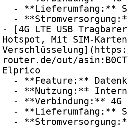
  - **Lieferumfang:** SIM-Karte

  - **Stromversorgung:** Autoladegerät

- [4G LTE USB Tragbarer
Hotspot, Mit SIM-Karten
Verschlüsselung](https:
router.de/out/asin:B0CT
Elprico

  - **Feature:** Datenkontrolle

  - **Nutzung:** Internet

  - **Verbindung:** 4G / LTE, WLAN

  - **Lieferumfang:** SIM-Karte

  - **Stromversorgung:** Autoladegerät
