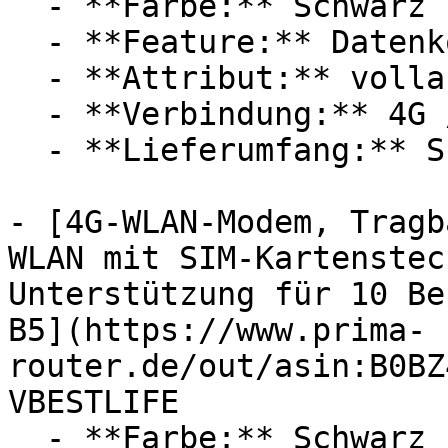
  - **Farbe:** Schwarz

  - **Feature:** Datenkontrolle

  - **Attribut:** vollautomatisch

  - **Verbindung:** 4G / LTE, WLAN

  - **Lieferumfang:** SIM-Karte

- [4G-WLAN-Modem, Tragb
WLAN mit SIM-Kartenstec
Unterstützung für 10 Be
B5](https://www.prima-
router.de/out/asin:B0BZ
VBESTLIFE

  - **Farbe:** Schwarz
