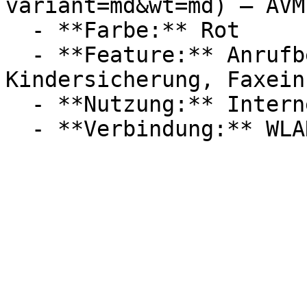
variant=md&wt=md) — AVM

  - **Farbe:** Rot

  - **Feature:** Anrufbeantworter, 
Kindersicherung, Faxein
  - **Nutzung:** Internet
