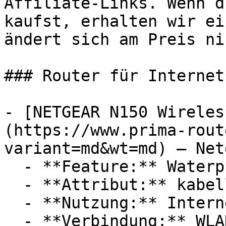
Affiliate-Links. Wenn d
kaufst, erhalten wir ei
ändert sich am Preis ni
### Router für Internet

- [NETGEAR N150 Wireles
(https://www.prima-rout
variant=md&wt=md) — Netg
  - **Feature:** Waterproof-System

  - **Attribut:** kabellos

  - **Nutzung:** Internet, Streaming

  - **Verbindung:** WLAN
