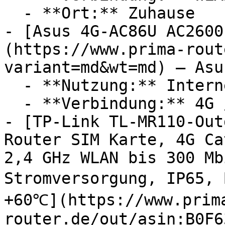
  - **Ort:** Zuhause

- [Asus 4G-AC86U AC2600
(https://www.prima-rout
variant=md&wt=md) — Asus
  - **Nutzung:** Internet

  - **Verbindung:** 4G / LTE, WLAN

- [TP-Link TL-MR110-Out
Router SIM Karte, 4G Ca
2,4 GHz WLAN bis 300 Mb
Stromversorgung, IP65, 
+60℃](https://www.prim
router.de/out/asin:B0F6