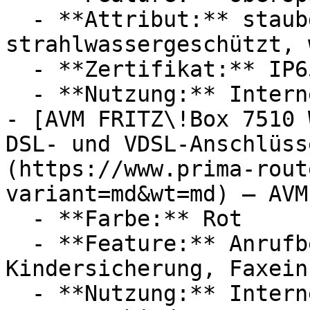
  - **Attribut:** staubdicht, 
strahlwassergeschützt, 
  - **Zertifikat:** IP65 Schutzklasse

  - **Nutzung:** Internet

- [AVM FRITZ\!Box 7510 
DSL- und VDSL-Anschlüss
(https://www.prima-rout
variant=md&wt=md) — AVM

  - **Farbe:** Rot

  - **Feature:** Anrufbeantworter, 
Kindersicherung, Faxein
  - **Nutzung:** Internet
