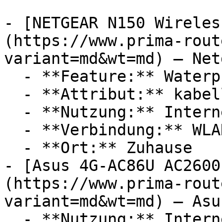
- [NETGEAR N150 Wireles
(https://www.prima-rout
variant=md&wt=md) — Netg
  - **Feature:** Waterproof-System

  - **Attribut:** kabellos

  - **Nutzung:** Internet, Streaming

  - **Verbindung:** WLAN

  - **Ort:** Zuhause

- [Asus 4G-AC86U AC2600
(https://www.prima-rout
variant=md&wt=md) — Asus
  - **Nutzung:** Internet
