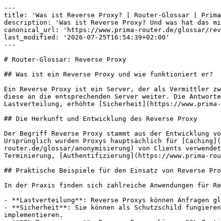
---

title: 'Was ist Reverse Proxy? | Router-Glossar | Prima
description: 'Was ist Reverse Proxy? Und was hat das mi
canonical_url: 'https://www.prima-router.de/glossar/rev
last_modified: '2026-07-25T16:54:39+02:00'

---

# Router-Glossar: Reverse Proxy

## Was ist ein Reverse Proxy und wie funktioniert er?

Ein Reverse Proxy ist ein Server, der als Vermittler zw
diese an die entsprechenden Server weiter. Die Antworte
Lastverteilung, erhöhte [Sicherheit](https://www.prima-
## Die Herkunft und Entwicklung des Reverse Proxy

Der Begriff Reverse Proxy stammt aus der Entwicklung vo
Ursprünglich wurden Proxys hauptsächlich für [Caching]
router.de/glossar/anonymisierung) von Clients verwendet
Terminierung, [Authentifizierung](https://www.prima-rou
## Praktische Beispiele für den Einsatz von Reverse Pro
In der Praxis finden sich zahlreiche Anwendungen für Re
- **Lastverteilung**: Reverse Proxys können Anfragen gl
- **Sicherheit**: Sie können als Schutzschild fungieren
implementieren.
