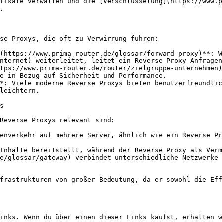
fikate verwalten und die [Verschlüsselung](https://www.p
.

se Proxys, die oft zu Verwirrung führen:

(https://www.prima-router.de/glossar/forward-proxy)**: W
nternet) weiterleitet, leitet ein Reverse Proxy Anfragen
tps://www.prima-router.de/router/zielgruppe-unternehmen)
e in Bezug auf Sicherheit und Performance.

*: Viele moderne Reverse Proxys bieten benutzerfreundlic
leichtern.

s

Reverse Proxys relevant sind:

enverkehr auf mehrere Server, ähnlich wie ein Reverse Pr
Inhalte bereitstellt, während der Reverse Proxy als Verm
e/glossar/gateway) verbindet unterschiedliche Netzwerke 
frastrukturen von großer Bedeutung, da er sowohl die Eff
inks. Wenn du über einen dieser Links kaufst, erhalten w