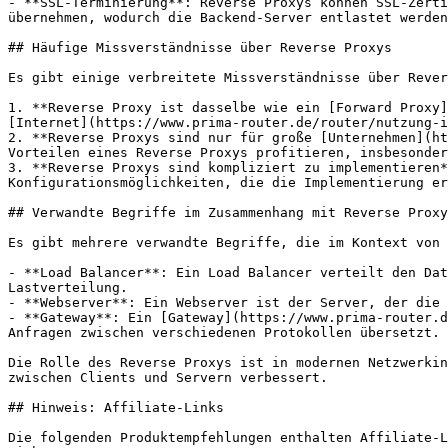
- **SSL-Terminierung**: Reverse Proxys können SSL-Zerti
übernehmen, wodurch die Backend-Server entlastet werden
## Häufige Missverständnisse über Reverse Proxys

Es gibt einige verbreitete Missverständnisse über Rever
1. **Reverse Proxy ist dasselbe wie ein [Forward Proxy]
[Internet](https://www.prima-router.de/router/nutzung-i
2. **Reverse Proxys sind nur für große [Unternehmen](ht
Vorteilen eines Reverse Proxys profitieren, insbesonder
3. **Reverse Proxys sind kompliziert zu implementieren*
Konfigurationsmöglichkeiten, die die Implementierung er
## Verwandte Begriffe im Zusammenhang mit Reverse Proxy
Es gibt mehrere verwandte Begriffe, die im Kontext von 
- **Load Balancer**: Ein Load Balancer verteilt den Dat
Lastverteilung.

- **Webserver**: Ein Webserver ist der Server, der die 
- **Gateway**: Ein [Gateway](https://www.prima-router.d
Anfragen zwischen verschiedenen Protokollen übersetzt.

Die Rolle des Reverse Proxys ist in modernen Netzwerkin
zwischen Clients und Servern verbessert.

## Hinweis: Affiliate-Links

Die folgenden Produktempfehlungen enthalten Affiliate-L