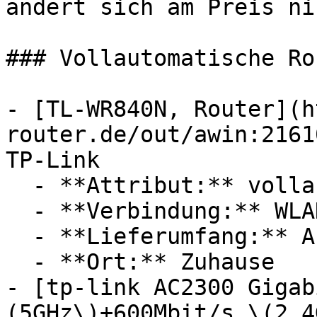
ändert sich am Preis ni
### Vollautomatische Rou
- [TL-WR840N, Router](h
router.de/out/awin:2161
TP-Link

  - **Attribut:** vollautomatisch

  - **Verbindung:** WLAN

  - **Lieferumfang:** Abdeckung

  - **Ort:** Zuhause

- [tp-link AC2300 Gigab
(5GHz\)+600Mbit/s \(2,4