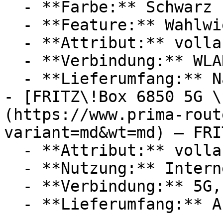
  - **Farbe:** Schwarz

  - **Feature:** Wahlwiederholung, Bandsperre

  - **Attribut:** vollautomatisch

  - **Verbindung:** WLAN, 4G / LTE, RJ-45

  - **Lieferumfang:** Nano-SIM

- [FRITZ\!Box 6850 5G \
(https://www.prima-rout
variant=md&wt=md) — FRIT
  - **Attribut:** vollautomatisch

  - **Nutzung:** Internet

  - **Verbindung:** 5G, WLAN, 4G / LTE, 3G / UMTS
