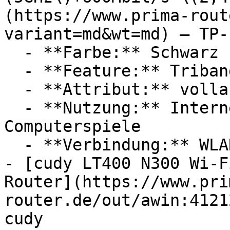
(https://www.prima-rout
variant=md&wt=md) — TP-L
  - **Farbe:** Schwarz

  - **Feature:** Triband, Dualband

  - **Attribut:** vollautomatisch

  - **Nutzung:** Internet, Streaming, 
Computerspiele

  - **Verbindung:** WLAN

- [cudy LT400 N300 Wi-F
Router](https://www.pri
router.de/out/awin:4121
cudy
